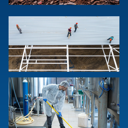
1
ง
โ
แ
เ
M
s
s
a
i
w
1
บ
ท
อ
ค
แ
ง
w
S
a
p
m
c