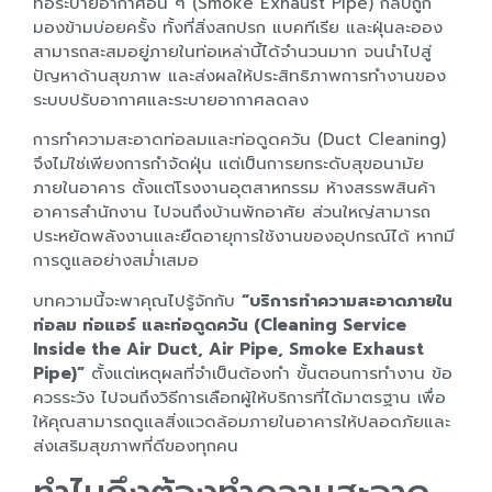
ท่อระบายอากาศอื่น ๆ (Smoke Exhaust Pipe) กลับถูก
มองข้ามบ่อยครั้ง ทั้งที่สิ่งสกปรก แบคทีเรีย และฝุ่นละออง
สามารถสะสมอยู่ภายในท่อเหล่านี้ได้จำนวนมาก จนนำไปสู่
ปัญหาด้านสุขภาพ และส่งผลให้ประสิทธิภาพการทำงานของ
ระบบปรับอากาศและระบายอากาศลดลง
การทำความสะอาดท่อลมและท่อดูดควัน (Duct Cleaning)
จึงไม่ใช่เพียงการกำจัดฝุ่น แต่เป็นการยกระดับสุขอนามัย
ภายในอาคาร ตั้งแต่โรงงานอุตสาหกรรม ห้างสรรพสินค้า
อาคารสำนักงาน ไปจนถึงบ้านพักอาศัย ส่วนใหญ่สามารถ
ประหยัดพลังงานและยืดอายุการใช้งานของอุปกรณ์ได้ หากมี
การดูแลอย่างสม่ำเสมอ
บทความนี้จะพาคุณไปรู้จักกับ
“บริการทำความสะอาดภายใน
ท่อลม ท่อแอร์ และท่อดูดควัน (Cleaning Service
Inside the Air Duct, Air Pipe, Smoke Exhaust
Pipe)”
ตั้งแต่เหตุผลที่จำเป็นต้องทำ ขั้นตอนการทำงาน ข้อ
ควรระวัง ไปจนถึงวิธีการเลือกผู้ให้บริการที่ได้มาตรฐาน เพื่อ
ให้คุณสามารถดูแลสิ่งแวดล้อมภายในอาคารให้ปลอดภัยและ
ส่งเสริมสุขภาพที่ดีของทุกคน