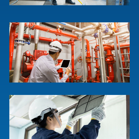
s
1
บ
ร
อ
ส
ป
I
s
a
w
e
s
l
1
บ
ร
อ
ห
A
c
i
s
l