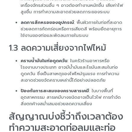
เครื่องจักรส่วนอื่น ๆ อาจต้องทำงานหนักขึ้น เสียค่าไฟ
สูงขึ้น การทำความสะอาดช่วยลดภาระของระบบ
ลดการสึกหรอของอุปกรณ์
: พื้นผิวภายในท่อที่สะอาด
ช่วยลดการกัดกร่อนหรือการเสียดสี พร้อมยืดอายุการ
ใช้งานของท่อและพัดลมภายในระบบ
1.3 ลดความเสี่ยงจากไฟไหม้
คราบน้ำมันในท่อดูดควัน
: ในครัวร้านอาหารหรือ
โรงงานบางประเภท อาจมีน้ำมันและไขมันสะสมในท่อ
ดูดควัน ซึ่งเป็นสาเหตุของไฟไหม้รุนแรง การทำความ
สะอาดช่วยขจัดคราบเหล่านี้ได้อย่างปลอดภัย
ป้องกันการสะสมของคราบสารเคมี
: ในบางพื้นที่
อุตสาหกรรม สารเคมีบางชนิดอาจเป็นไวไฟ การกำจัด
สิ่งตกค้างสม่ำเสมอช่วยลดความเสี่ยง
สัญญาณบ่งชี้ว่าถึงเวลาต้อง
ทำความสะอาดท่อลมและท่อ