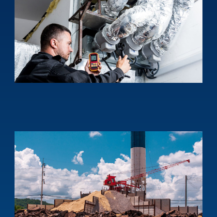
ส
ภ
ล
แ
ด
C
s
i
t
d
p
s
e
p
1
บ
ง
อ
โ
อ
D
s
f
b
a
i
p