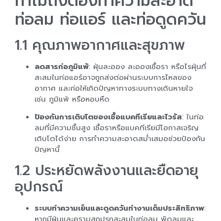
ทำไมถึงต้องทำความสะอาด
ท่อลม ท่อแอร์ และท่อดูดควัน
1.1 คุณภาพอากาศและสุขภาพ
ลดสารก่อภูมิแพ้
: ฝุ่นละออง ละอองเชื้อรา หรือไรฝุ่นที่
สะสมในท่อแอร์อาจถูกส่งต่อผ่านระบบการไหลของ
อากาศ และก่อให้เกิดปัญหาทางระบบทางเดินหายใจ
เช่น ภูมิแพ้ หรือหอบหืด
ป้องกันการเติบโตของเชื้อแบคทีเรียและไวรัส
: ในท่อ
ลมที่มีความชื้นสูง เชื้อราหรือแบคทีเรียมีโอกาสเจริญ
เติบโตได้ง่าย การทำความสะอาดสม่ำเสมอช่วยป้องกัน
ปัญหานี้
1.2 ประหยัดพลังงานและยืดอายุ
อุปกรณ์
ระบบทำความเย็นและดูดควันทำงานเต็มประสิทธิภาพ
:
หากมีฝุ่นและคราบสกปรกสะสมในท่อลม พัดลมและ