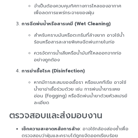
จำเป็นต้องควบคุมทิศทางการไหลของอากาศ
เพื่อลดการแพร่กระจายของฝุ่น
การฉีดพ่นน้ำหรือสารเคมี (Wet Cleaning)
สำหรับคราบมันหรือตะกรันที่ล้างยาก อาจใช้น้ำ
ร้อนหรือสารละลายพิเศษฉีดพ่นภายในท่อ
ควรจัดการน้ำเสียหรือน้ำมันที่ไหลออกจากท่อ
อย่างถูกต้อง
การฆ่าเชื้อโรค (Disinfection)
หากมีการสะสมของเชื้อรา หรือแบคทีเรีย อาจใช้
น้ำยาฆ่าเชื้อร่วมด้วย เช่น การพ่นน้ำยาระเหย
อ่อน (Fogging) หรือฉีดพ่นน้ำยาด้วยหัวสเปรย์
ละเอียด
ตรวจสอบและส่งมอบงาน
เช็กความสะอาดหลังการล้าง
: อาจใช้กล้องส่องซ้ำเพื่อ
ตรวจสอบว่าฝุ่นและคราบได้ถูกขจัดออกเรียบร้อย