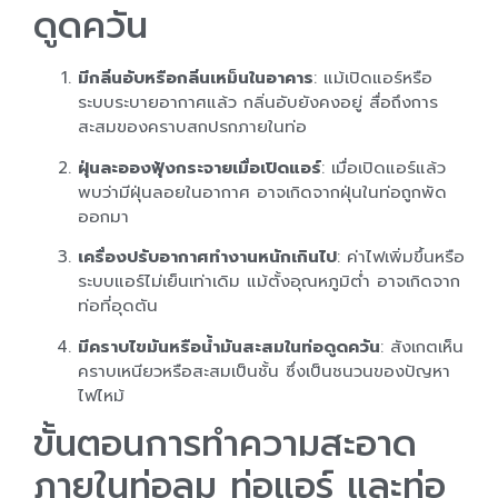
ดูดควัน
มีกลิ่นอับหรือกลิ่นเหม็นในอาคาร
: แม้เปิดแอร์หรือ
ระบบระบายอากาศแล้ว กลิ่นอับยังคงอยู่ สื่อถึงการ
สะสมของคราบสกปรกภายในท่อ
ฝุ่นละอองฟุ้งกระจายเมื่อเปิดแอร์
: เมื่อเปิดแอร์แล้ว
พบว่ามีฝุ่นลอยในอากาศ อาจเกิดจากฝุ่นในท่อถูกพัด
ออกมา
เครื่องปรับอากาศทำงานหนักเกินไป
: ค่าไฟเพิ่มขึ้นหรือ
ระบบแอร์ไม่เย็นเท่าเดิม แม้ตั้งอุณหภูมิต่ำ อาจเกิดจาก
ท่อที่อุดตัน
มีคราบไขมันหรือน้ำมันสะสมในท่อดูดควัน
: สังเกตเห็น
คราบเหนียวหรือสะสมเป็นชั้น ซึ่งเป็นชนวนของปัญหา
ไฟไหม้
ขั้นตอนการทำความสะอาด
ภายในท่อลม ท่อแอร์ และท่อ