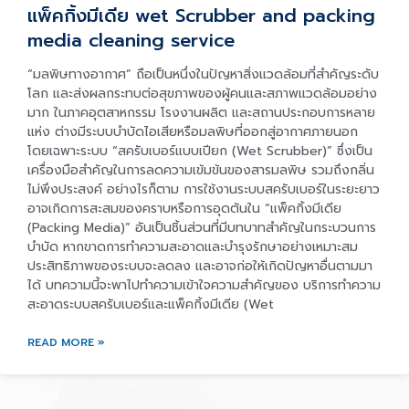
แพ็คกิ้งมีเดีย wet Scrubber and packing
media cleaning service
“มลพิษทางอากาศ” ถือเป็นหนึ่งในปัญหาสิ่งแวดล้อมที่สำคัญระดับ
โลก และส่งผลกระทบต่อสุขภาพของผู้คนและสภาพแวดล้อมอย่าง
มาก ในภาคอุตสาหกรรม โรงงานผลิต และสถานประกอบการหลาย
แห่ง ต่างมีระบบบำบัดไอเสียหรือมลพิษที่ออกสู่อากาศภายนอก
โดยเฉพาะระบบ “สครับเบอร์แบบเปียก (Wet Scrubber)” ซึ่งเป็น
เครื่องมือสำคัญในการลดความเข้มข้นของสารมลพิษ รวมถึงกลิ่น
ไม่พึงประสงค์ อย่างไรก็ตาม การใช้งานระบบสครับเบอร์ในระยะยาว
อาจเกิดการสะสมของคราบหรือการอุดตันใน “แพ็คกิ้งมีเดีย
(Packing Media)” อันเป็นชิ้นส่วนที่มีบทบาทสำคัญในกระบวนการ
บำบัด หากขาดการทำความสะอาดและบำรุงรักษาอย่างเหมาะสม
ประสิทธิภาพของระบบจะลดลง และอาจก่อให้เกิดปัญหาอื่นตามมา
ได้ บทความนี้จะพาไปทำความเข้าใจความสำคัญของ บริการทำความ
สะอาดระบบสครับเบอร์และแพ็คกิ้งมีเดีย (Wet
READ MORE »