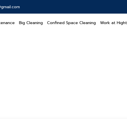
gmail.com
tenance
Big Cleaning
Confined Space Cleaning
Work at Hight
ad dolormu veniam ess