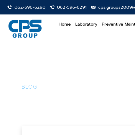
062-596-6290
062-596-6291
cps.groups2009@
Home
Laboratory
Preventive Main
BLOG
Enim lorem aitsum 
April 29, 2023