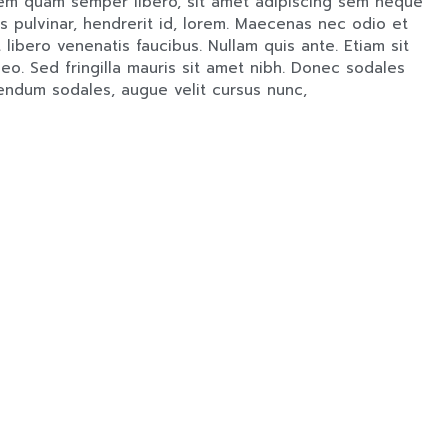
em quam semper libero, sit amet adipiscing sem neque
s pulvinar, hendrerit id, lorem. Maecenas nec odio et
libero venenatis faucibus. Nullam quis ante. Etiam sit
leo. Sed fringilla mauris sit amet nibh. Donec sodales
endum sodales, augue velit cursus nunc,