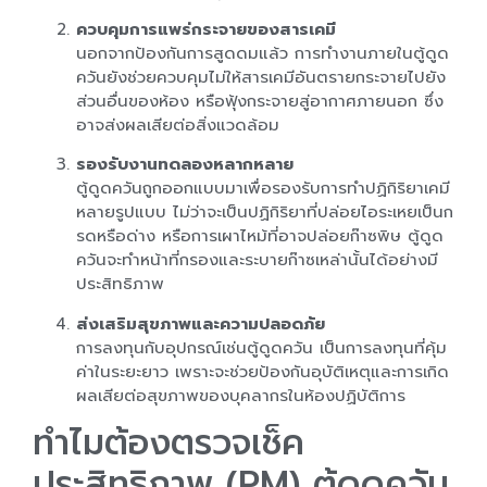
ควบคุมการแพร่กระจายของสารเคมี
นอกจากป้องกันการสูดดมแล้ว การทำงานภายในตู้ดูด
ควันยังช่วยควบคุมไม่ให้สารเคมีอันตรายกระจายไปยัง
ส่วนอื่นของห้อง หรือฟุ้งกระจายสู่อากาศภายนอก ซึ่ง
อาจส่งผลเสียต่อสิ่งแวดล้อม
รองรับงานทดลองหลากหลาย
ตู้ดูดควันถูกออกแบบมาเพื่อรองรับการทำปฏิกิริยาเคมี
หลายรูปแบบ ไม่ว่าจะเป็นปฏิกิริยาที่ปล่อยไอระเหยเป็นก
รดหรือด่าง หรือการเผาไหม้ที่อาจปล่อยก๊าซพิษ ตู้ดูด
ควันจะทำหน้าที่กรองและระบายก๊าซเหล่านั้นได้อย่างมี
ประสิทธิภาพ
ส่งเสริมสุขภาพและความปลอดภัย
การลงทุนกับอุปกรณ์เช่นตู้ดูดควัน เป็นการลงทุนที่คุ้ม
ค่าในระยะยาว เพราะจะช่วยป้องกันอุบัติเหตุและการเกิด
ผลเสียต่อสุขภาพของบุคลากรในห้องปฏิบัติการ
ทำไมต้องตรวจเช็ค
ประสิทธิภาพ (PM) ตู้ดูดควัน