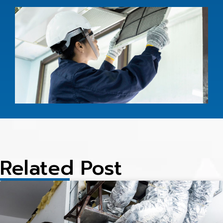
บ
ร
อ
ห
A
c
i
s
l
1
Related Post