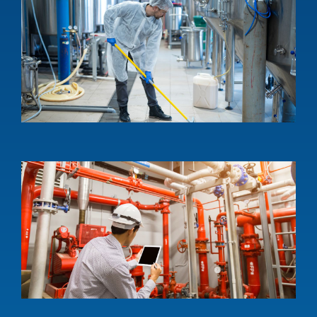
ท
อ
ค
แ
ง
w
S
a
p
m
c
s
1
บ
ร
อ
ส
ป
I
s
a
w
e
s
l
1