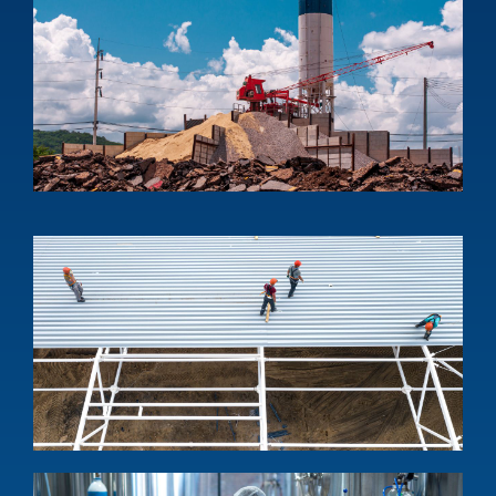
ง
อ
โ
อ
D
s
f
b
a
i
p
1
ง
โ
แ
เ
M
s
s
a
i
w
1
บ