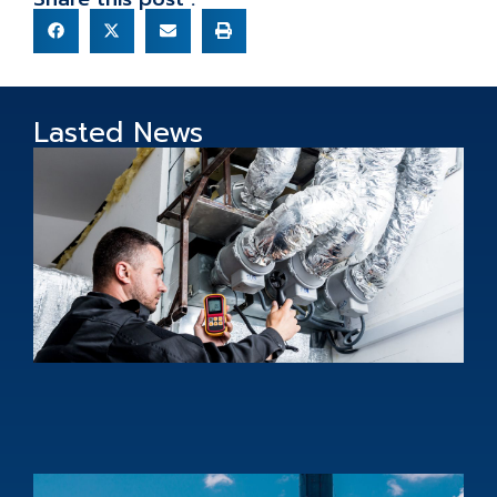
Lasted News
บ
ท
ส
ภ
ล
แ
ด
C
s
i
t
d
p
s
e
p
1
บ