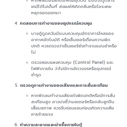
หากฟิลเตอร์สกปรกหรืออุดตัน ระบบจะดูดสาร
เคมีได้ไม่เต็มที่ ส่งผลให้เกิดกลิ่นหรือไอระเหย
หลุดรอดออกมา
ทดสอบการทำงานของอุปกรณ์ควบคุม
บางตู้ดูดควันมีระบบควบคุมอัตราการไหลของ
อากาศอัตโนมัติ หรือเซ็นเซอร์เตือนความผิด
ปกติ ควรตรวจว่าเซ็นเซอร์ยังทำงานแม่นยำหรือ
ไม่
ตรวจสอบแผงควบคุม (Control Panel) และ
ไฟฟ้าภายใน ว่าไม่มีการลัดวงจรหรืออุปกรณ์
ชำรุด
ตรวจดูการทำงานของเสียงและการสั่นสะเทือน
หากพัดลมทำงานเสียงดังผิดปกติหรือมีการสั่น
สะเทือนสูง อาจบ่งชี้ว่ามอเตอร์หรือตลับลูกปืน
เสื่อมสภาพ ควรรีบซ่อมแซมก่อนเกิดความเสีย
หายร้ายแรง
ทำความสะอาดและฆ่าเชื้อภายในตู้