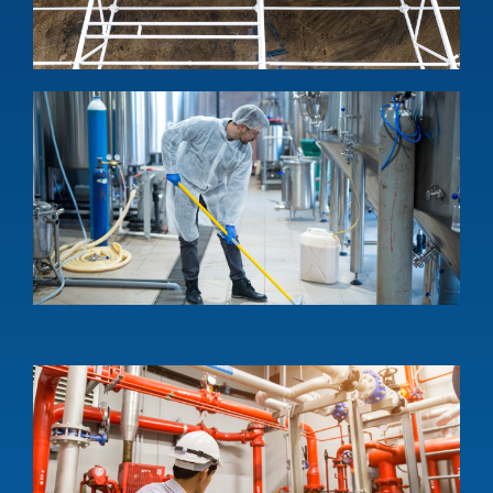
w
1
บ
ท
อ
ค
แ
ง
w
S
a
p
m
c
s
1
บ
ร
อ
ส
ป
I
s
a