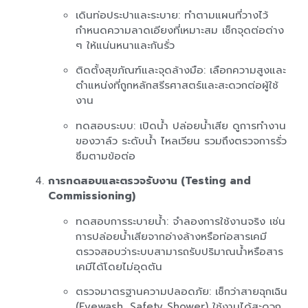
เดินท่อประปาและระบาย: ทำตามแผนที่วางไว้
กำหนดความลาดเอียงที่เหมาะสม เช็กจุดต่อต่าง
ๆ ให้แน่นหนาและกันรั่ว
ติดตั้งสุขภัณฑ์และจุดล้างมือ: เลือกความสูงและ
ตำแหน่งที่ถูกหลักสรีรศาสตร์และสะดวกต่อผู้ใช้
งาน
ทดสอบระบบ: เปิดน้ำ ปล่อยน้ำเสีย ดูการทำงาน
ของวาล์ว ระดับน้ำ ไหลเวียน รวมถึงตรวจการรั่ว
ซึมตามข้อต่อ
การทดสอบและตรวจรับงาน (Testing and
Commissioning)
ทดสอบการระบายน้ำ: จำลองการใช้งานจริง เช่น
การปล่อยน้ำเสียจากอ่างล้างหรือท่อสารเคมี
ตรวจสอบว่าระบบสามารถรับปริมาณน้ำหรือสาร
เคมีได้โดยไม่อุดตัน
ตรวจมาตรฐานความปลอดภัย: เช็กว่าสายฉุกเฉิน
(Eyewash, Safety Shower) ใช้งานได้สะดวก