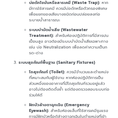
บ่อดักไขมันหรือสารเคมี (Waste Trap):
หาก
มีการใช้สารเคมี ควรมีบ่อดักหรือตัวกรองพิเศษ
เพื่อแยกของเสียบางชนิดก่อนปล่อยลงท่อ
ระบายน้ำสาธารณะ
ระบบบำบัดน้ำเสีย (Wastewater
Treatment):
สำหรับห้องปฏิบัติการที่มีสารปน
เปื้อนสูง อาจต้องมีระบบบำบัดน้ำเสียเฉพาะทาง
เช่น บ่อ Neutralization เพื่อลดค่าความเป็นก
รด-ด่าง
ระบบสุขภัณฑ์พื้นฐาน (Sanitary Fixtures)
โถสุขภัณฑ์ (Toilet):
ควรมีจำนวนและตำแหน่ง
ที่เหมาะสมกับผู้ใช้งาน หากห้องปฏิบัติการเป็น
ส่วนหนึ่งของอาคารที่มีโถสุขภัณฑ์รวมอยู่แล้ว
อาจไม่ต้องติดตั้งซ้ำ แต่ต้องตรวจสอบระบบท่อ
ร่วมให้ดี
ฝักบัวล้างตาฉุกเฉิน (Emergency
Eyewash):
สำหรับห้องแล็บที่ใช้สารเคมีรุนแรง
การมีฝักบัวหรือตู้ล้างตาฉุกเฉินในตำแหน่งที่เข้า