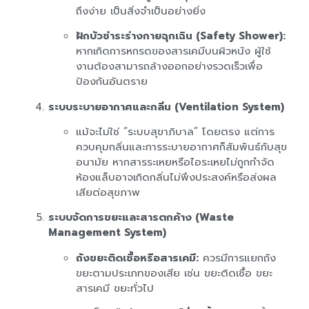
ถึงง่าย เป็นสิ่งจำเป็นอย่างยิ่ง
ฝักบัวชำระร่างกายฉุกเฉิน (Safety Shower):
หากเกิดการหกรดของสารเคมีบนผิวหนัง ผู้ใช้
งานต้องสามารถล้างออกอย่างรวดเร็วเพื่อ
ป้องกันอันตราย
ระบบระบายอากาศและกลิ่น (Ventilation System)
แม้จะไม่ใช่ “ระบบสุขาภิบาล” โดยตรง แต่การ
ควบคุมกลิ่นและการระบายอากาศก็สัมพันธ์กับสุข
อนามัย หากสารระเหยหรือไอระเหยไม่ถูกกำจัด
ห้องแล็บอาจเกิดกลิ่นไม่พึงประสงค์หรือส่งผล
เสียต่อสุขภาพ
ระบบจัดการขยะและสารตกค้าง (Waste
Management System)
ถังขยะติดเชื้อหรือสารเคมี:
ควรมีการแยกถัง
ขยะตามประเภทของเสีย เช่น ขยะติดเชื้อ ขยะ
สารเคมี ขยะทั่วไป