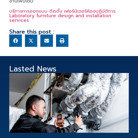
อ่านเพิ่มเติม:
บริการการออกแบบ ติดตั้ง เฟอร์นิเจอร์ห้องปฎิบัติการ
Laboratory furniture design and installation
services
Share this post :
Lasted News
บ
ท
ส
ภ
ล
แ
ด
C
s
i
t
d
p
s