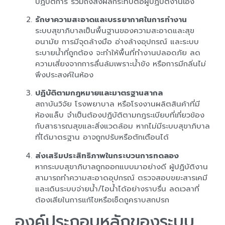
ปฏิบัติการ รวมถึงส่งผลกระทบต่อผู้ปฏิบัติงานเอง
รักษาความสะอาดและบรรยากาศในการทำงาน
ระบบสุขาภิบาลเป็นพื้นฐานของความสะอาดและสุข
อนามัย การมีจุดล้างมือ อ่างล้างอุปกรณ์ และระบบ
ระบายน้ำที่ถูกต้อง จะทำให้พื้นที่ทำงานปลอดภัย ลด
ความเสี่ยงจากการลื่นล้มเพราะน้ำขัง หรือการมีกลิ่นไม่
พึงประสงค์ในห้อง
ปฏิบัติตามกฎหมายและมาตรฐานสากล
สถาบันวิจัย โรงพยาบาล หรือโรงงานผลิตสินค้าที่มี
ห้องแล็บ จำเป็นต้องปฏิบัติตามกฎระเบียบที่เกี่ยวข้อง
กับสาธารณสุขและสิ่งแวดล้อม หากไม่มีระบบสุขาภิบาล
ที่ได้มาตรฐาน อาจถูกปรับหรือตักเตือนได้
ส่งเสริมประสิทธิภาพในกระบวนการทดลอง
หากระบบสุขาภิบาลถูกออกแบบมาอย่างดี ผู้ปฏิบัติงาน
สามารถทำความสะอาดอุปกรณ์ ตรวจสอบขยะสารเคมี
และเดินระบบจ่ายน้ำ/ไอน้ำได้อย่างราบรื่น ลดเวลาที่
ต้องเสียในการแก้ไขหรือเช็ดถูคราบสกปรก
องค์ประกอบหลักของระบบ