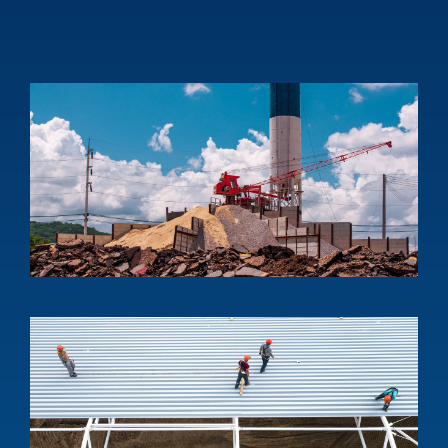
e
p
1
บ
ง
อ
โ
อ
D
s
f
b
a
i
p
1
ง
โ
แ
เ
M
s
s
a
i