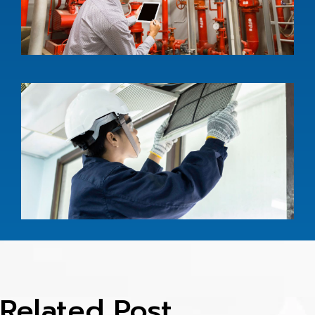
w
e
s
l
1
บ
ร
อ
ห
A
c
i
s
l
1
Related Post